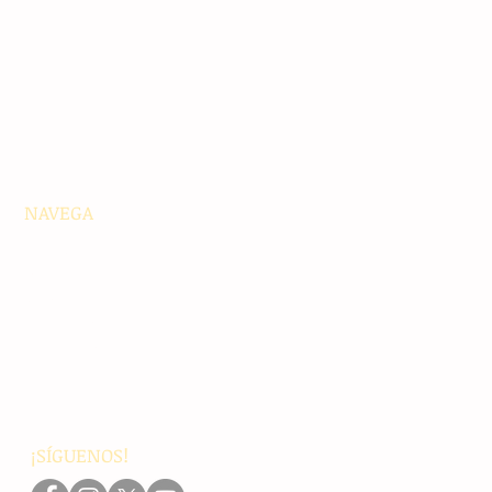
NAVEGA
Principales
Chiapas
Nacionales
Internacionales
Interés General
Editorial
Podcasts
Video
¡SÍGUENOS!