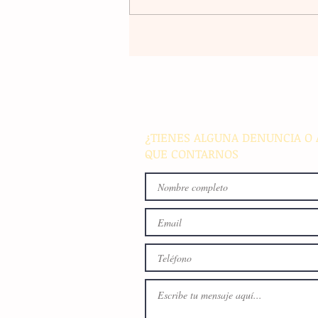
Un nuevo movimiento telúr
alarma a la población del
archipiélago sin registrar
víctimas ni daños materiale
¿TIENES ALGUNA DENUNCIA O 
QUE CONTARNOS