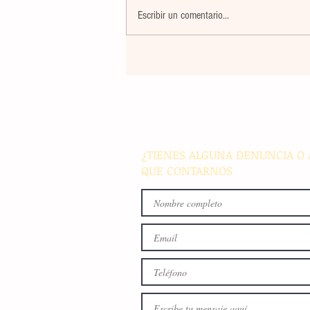
Escribir un comentario...
El atletismo mexicano sum
nuevas preseas en Santo D
para afianzar el primer luga
medallero
¿TIENES ALGUNA DENUNCIA O 
QUE CONTARNOS