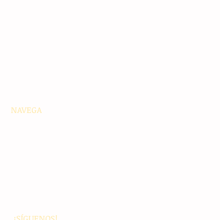
NAVEGA
Principales
Chiapas
Nacionales
Internacionales
Interés General
Editorial
Podcasts
Video
¡SÍGUENOS!