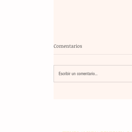
Comentarios
Escribir un comentario...
El atletismo mexicano sum
nuevas preseas en Santo D
para afianzar el primer luga
medallero