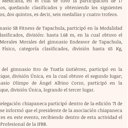
 Mexicana, en el cual se tuvo la participación de 17 
cos, quedando clasificados y obteniendo los siguientes 
s, dos quintos, es decir, seis medallas y cuatro trofeos.
nasio SB Fitness de Tapachula, participó en la Modalidad 
asificados, división: hasta 1.68 m, en la cual obtuvo el 
Morales Morales del gimnasio Endeavor de Tapachula, 
ísico, categoría clasificados, división hasta 65 Kg, 
del gimnasio Itro de Tuxtla Gutiérrez, participó en la 
ue, división Única, en la cual obtuvo el segundo lugar; 
asio Olimpo de Ángel Albino Corzo, participó en la 
e, división Única, logrando el tercer lugar.
legación chiapaneca participó dentro de la edición 71 de 
se informó que el presidente de la asociación chiapaneca 
s en este evento, recibiendo dentro de esta actividad el 
Profesional de la IFBB.