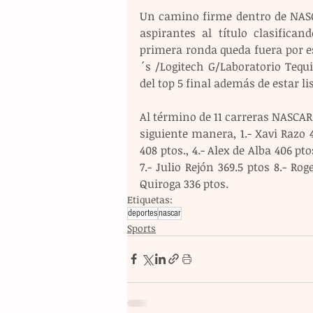
Un camino firme dentro de NASC
aspirantes al título clasifica
primera ronda queda fuera por es
´s /Logitech G/Laboratorio Teq
del top 5 final además de estar li
Al término de 11 carreras NASCAR
siguiente manera, 1.- Xavi Razo 4
408 ptos., 4.- Alex de Alba 406 pto
7.- Julio Rejón 369.5 ptos 8.- Rog
Quiroga 336 ptos.
Etiquetas:
deportes
nascar
Sports