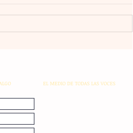
a
El atacante argentino Lucas
omingo
Ocampos se consolida como líder
r del
de goleo individual con los
Rayados
ALGO
EL MEDIO DE TODAS LAS VOCES
El Sie7e de Chiapas es editado
diariamente en instalaciones propias.
Número de Certificado de Reserva
otorgado por el Instituto Nacional de
Derechos de Autor: 04-2008-
052017585000-101. Número de
Certificado de Licitud de Título y