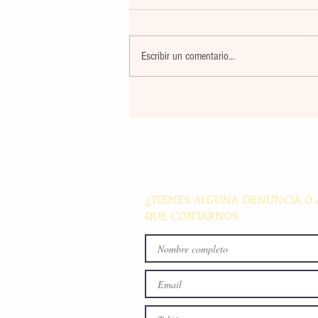
Escribir un comentario...
El atletismo mexicano sum
nuevas preseas en Santo D
para afianzar el primer luga
medallero
¿TIENES ALGUNA DENUNCIA O 
QUE CONTARNOS