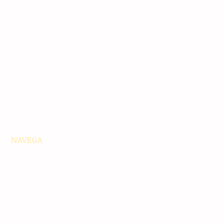
NAVEGA
Principales
Chiapas
Nacionales
Internacionales
Interés General
Editorial
Podcasts