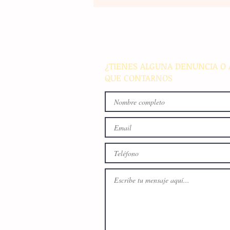
Maestros de secundaria en
Panamá reciben capacitació
especializada para integrar l
en sus métodos de enseñan
¿TIENES ALGUNA DENUNCIA O 
QUE CONTARNOS