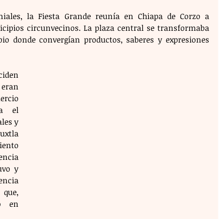
iales, la Fiesta Grande reunía en Chiapa de Corzo a 
cipios circunvecinos. La plaza central se transformaba 
o donde convergían productos, saberes y expresiones 
iden 
ran 
cio 
a el 
les y 
xtla 
ento 
cia 
vo y 
cia 
que, 
ó en 