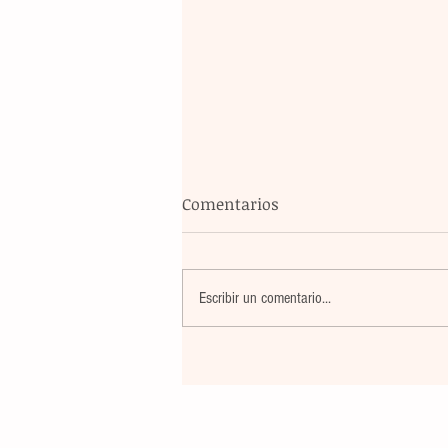
Comentarios
Escribir un comentario...
La rehabilitación integral de
parque de Cristóbal Obregón
busca fomentar la conviven