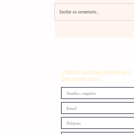
Escribir un comentario...
Violencia en Sinaloa: Asesin
creador de contenido César
Gastélum durante una
transmisión en vivo en Culi
¿TIENES ALGUNA DENUNCIA O 
QUE CONTARNOS