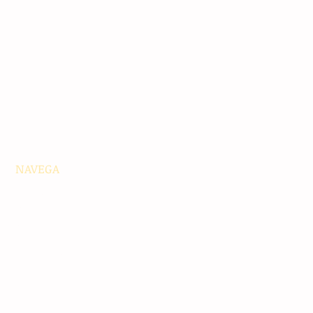
NAVEGA
Principales
Chiapas
Nacionales
Internacionales
Interés General
Editorial
Podcasts
Video