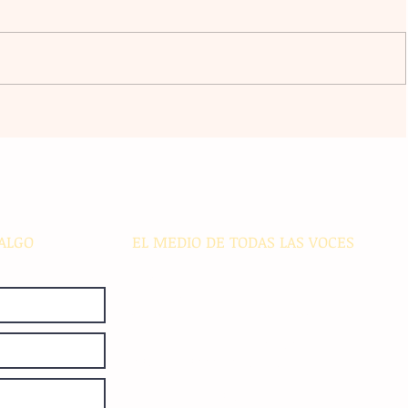
a
El atacante argentino Lucas
omingo
Ocampos se consolida como líder
r del
de goleo individual con los
Rayados
ALGO
EL MEDIO DE TODAS LAS VOCES
El Sie7e de Chiapas es editado
diariamente en instalaciones propias.
Número de Certificado de Reserva
otorgado por el Instituto Nacional de
Derechos de Autor: 04-2008-
052017585000-101. Número de
Certificado de Licitud de Título y
Certificado: 15128.