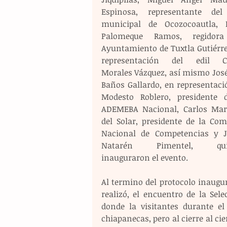
Espinosa, representante del 
municipal de Ocozocoautla, P
Palomeque Ramos, regidora 
Ayuntamiento de Tuxtla Gutiérrez
representación del edil Ca
Morales Vázquez, así mismo José 
Baños Gallardo, en representació
Modesto Roblero, presidente d
ADEMEBA Nacional, Carlos Mart
del Solar, presidente de la Comi
Nacional de Competencias y J
Natarén Pimentel, quie
inauguraron el evento.
Al termino del protocolo inaugur
realizó, el encuentro de la Sel
donde la visitantes durante e
chiapanecas, pero al cierre al ci