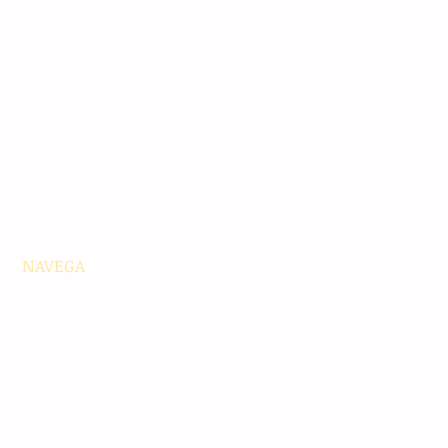
NAVEGA
Principales
Chiapas
Nacionales
Internacionales
Interés General
Editorial
Podcasts