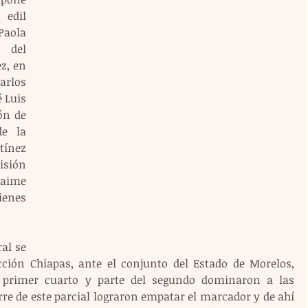
edil 
aola 
del 
, en 
rlos 
Luis 
n de 
e la 
ínez 
sión 
aime 
nes 
al se 
ección Chiapas, ante el conjunto del Estado de Morelos, 
l primer cuarto y parte del segundo dominaron a las 
erre de este parcial lograron empatar el marcador y de ahí 