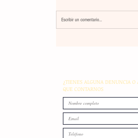
Escribir un comentario...
El atletismo mexicano sum
nuevas preseas en Santo D
para afianzar el primer luga
medallero
¿TIENES ALGUNA DENUNCIA O 
QUE CONTARNOS