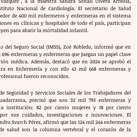
ázquez”, a la maestra Sandra Sonalí Olvera Arreola, 
tituto Nacional de Cardiología. El secretario de Salud 
edor de 400 mil enfermeros y enfermeras en el sistema 
ones en clínicas y hospitales de todo el país, participan 
en para abatir la mortalidad infantil.
no del Seguro Social (IMSS), Zoé Robledo, informó que en 
l 696 enfermeras y enfermeras que juegan un papel clave 
ción médica. Además, destacó que en 2024 se aprobó el 
ura en Enfermería y con ello 43 mil 668 enfermeras y 
rofesional fueron reconocidos.
 de Seguridad y Servicios Sociales de los Trabajadores del 
Guadarrama, precisó que son 32 mil 793 enfermeras y 
 institución: 82 por ciento mujeres y 18 por ciento 
or sus cuidados, investigaciones e innovaciones. El 
andro Svarch Pérez, afirmó que las 124 mil 244 enfermeras 
e salud son la columna vertebral y el corazón de la 