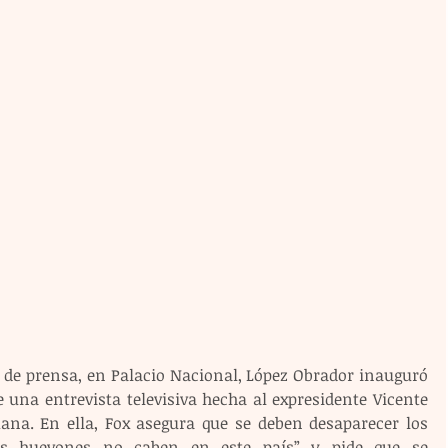
de prensa, en Palacio Nacional, López Obrador inauguró 
 una entrevista televisiva hecha al expresidente Vicente 
ana. En ella, Fox asegura que se deben desaparecer los 
os huevones no caben en este país” y pide que se 