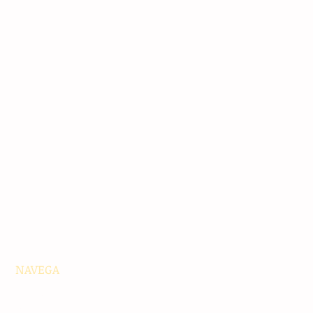
NAVEGA
Principales
Chiapas