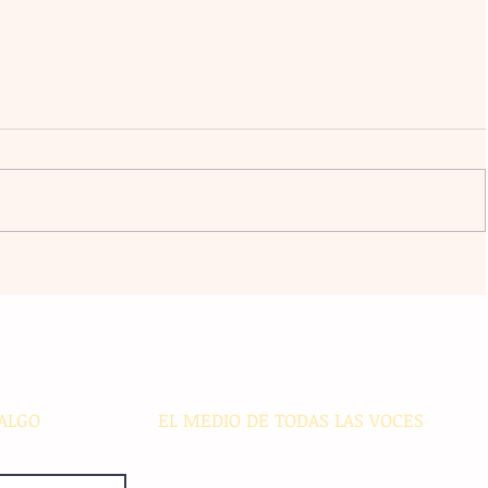
ursos
Violencia en Sinaloa: Asesinan al
 a
creador de contenido César
 y
Gastélum durante una
transmisión en vivo en Culiacán
ALGO
EL MEDIO DE TODAS LAS VOCES
El Sie7e de Chiapas es editado
diariamente en instalaciones propias.