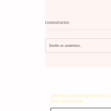
Comentarios
Escribir un comentario...
Banco Multiva destinará rec
de colocación internacional
proyectos de infraestructura
energía en el país
¿TIENES ALGUNA DENUNCIA O 
QUE CONTARNOS