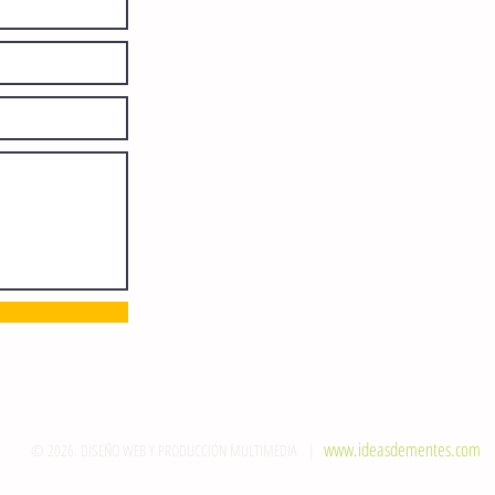
Número de Certificado de Reserva
otorgado por el Instituto Nacional de
Derechos de Autor: 04-2008-
052017585000-101. Número de
Certificado de Licitud de Título y
Certificado: 15128.
Calle 12 de Octubre, colonia Bienestar
Social, entre México y Emiliano
Zapata. C.P. 29077. Tuxtla Gutiérrez,
Chiapas. Tel.: (961) 121 3721
direccion@sie7edechiapas.com.mx
Queda prohibida su reproducción
parcial o total sin la autorización de
esta casa editorial y/o editores.
www.ideasdementes.com
© 2026. DISEÑO WEB Y PRODUCCIÓN MULTIMEDIA |