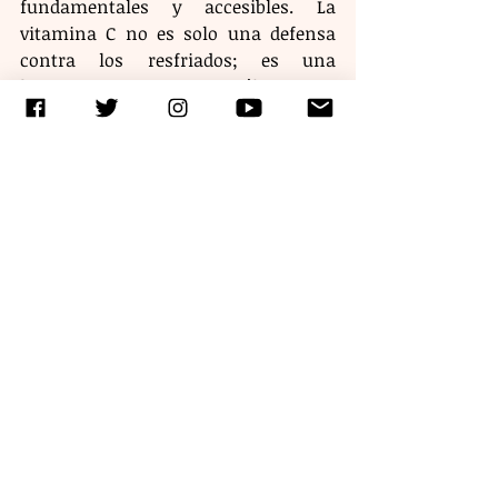
fundamentales y accesibles. La 
vitamina C no es solo una defensa 
contra los resfriados; es una 
herramienta científicamente 
probada para mantener la juventud y 
la vitalidad de nuestra piel a nivel 
genético.
Etiquetas:
ciencia
Entradas recientes
Ver todo