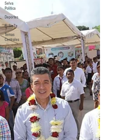
Selva
Política
Deportes
El Sie7e
Temas
Centrales
Estilo de
vida
Israel
bano
Tragedia
Guatemala
Grupo
Financiero
Continental