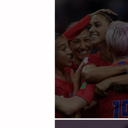
paguen
Morgan y EUA se aprovec