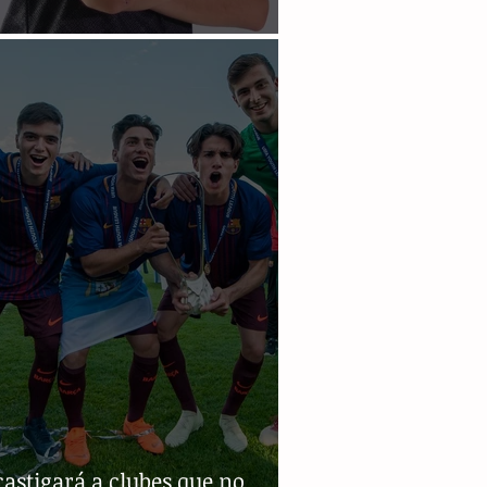
 frutos academia cafetalera
castigará a clubes que no