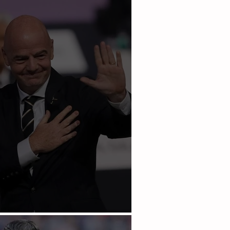
n fútbol en el mundo: FIFA
gen a Infantino