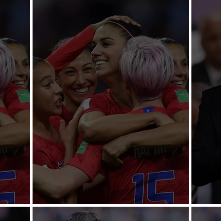
juegan fútbol en el mundo: FIFA
juega
haron
Morgan y EUA se aprovecharon
Reeli