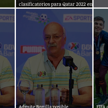
clasificatorios para Qatar 2022 en
cha FIFA
Asia por coronavirus
Rinde
Admite Bonilla posible
FIFA 