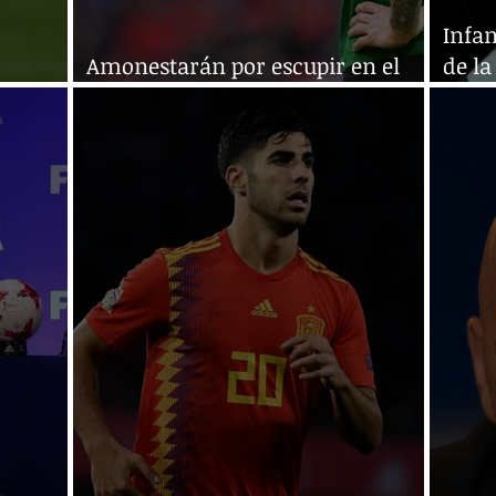
Infan
Amonestarán por escupir en el
de la
iva
campo
futbo