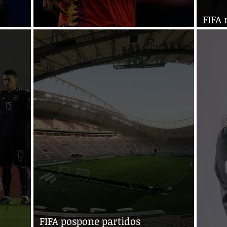
FIFA 
Derrota España a Alemania
juga
FIFA pospone partidos