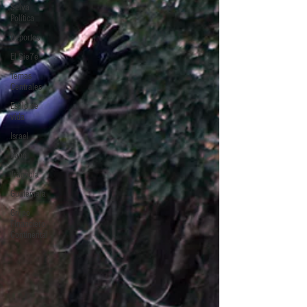
Selva
Política
Deportes
El Sie7e
Temas
Centrales
Estilo de
vida
Israel
bano
Tragedia
Guatemala
Grupo
Financiero
Continental