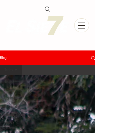
Blog
Todas
Todas
Chiapas
Sports
Nacional
Internacional
Interés
General