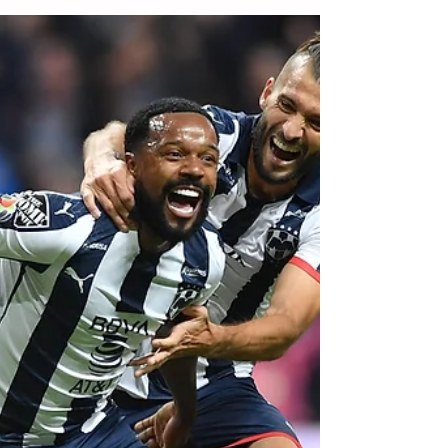
Monterrey sorprende y golea 5-2
al lider Santos
Monterrey.- Con una gran actuación y dos
goles del colombiano Dorlan Pabón,
Monterrey sorprendió y goleó 5-2 al líder
Santos, que está...