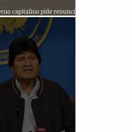
rno capitalino pide renuncia
irector del Reclusorio Sur