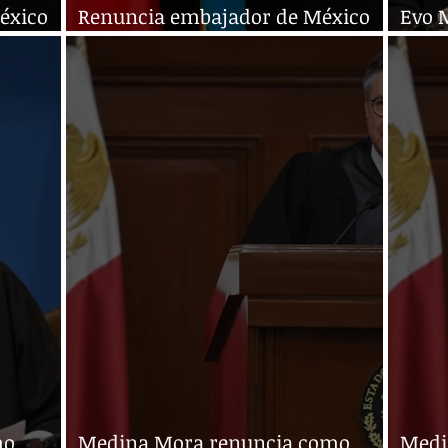
éxico
Renuncia embajador de México
Evo 
en Argentina
presi
mo
Medina Mora renuncia como
Medi