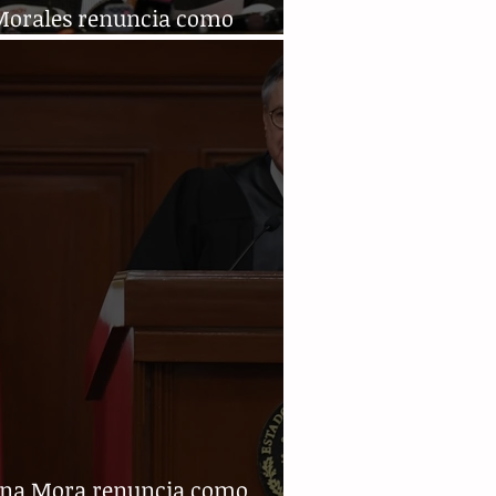
Morales renuncia como
dente de Bolivia
na Mora renuncia como