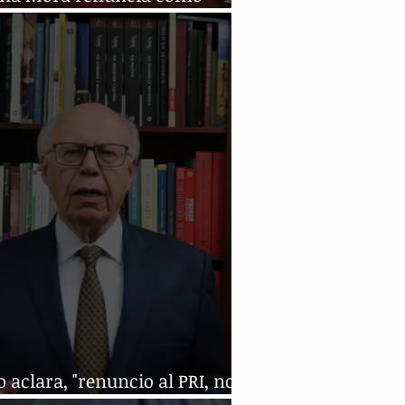
tro de la SCJN
 aclara, "renuncio al PRI, no