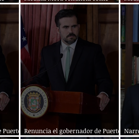
ministro de la SCJN
minis
e Puerto
Renuncia el gobernador de Puerto
Narro