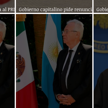
 al PRI
Gobierno capitalino pide renuncia
Gobie
del director del Reclusorio Sur
del d