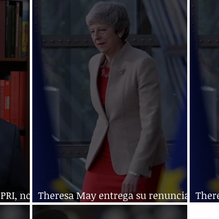
Rico Ricardo Rosselló
a mi
 PRI, no
Theresa May entrega su renuncia;
Ther
buscan sucesor
busc