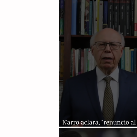
Rico Ricardo Rosselló
Narro aclara, "renuncio al
a mi lucha por México"