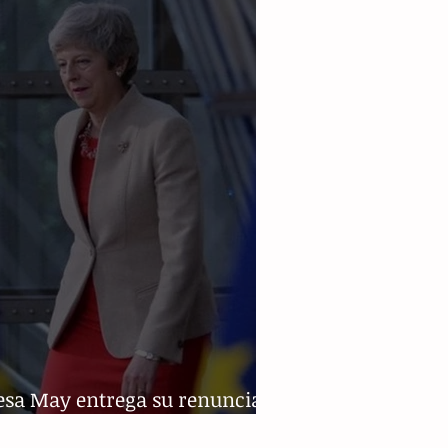
 lucha por México"
esa May entrega su renuncia;
an sucesor