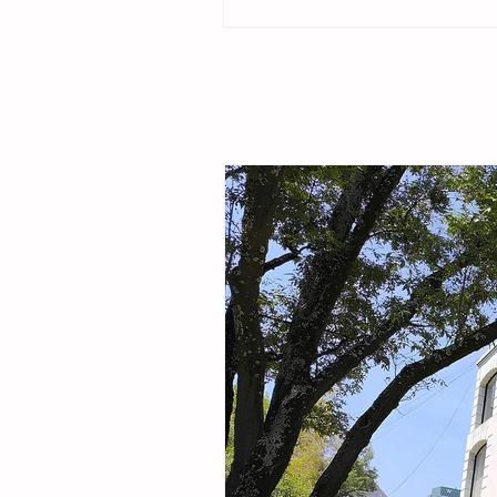
ubicado en la colonia Cristóbal Obregón
por la presidenta del DIF Municipal, Margar
Sarmiento Tovilla, así como por autoridade
familias de la comunidad, la presidenta mu
entregó este espacio público renovado qu
objetivo fortalecer la integración comunitar
recreaci