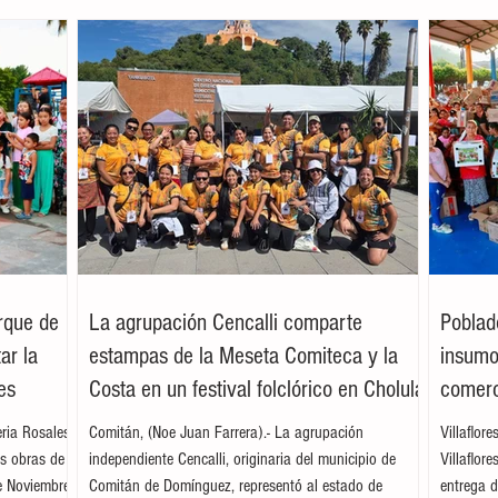
arque de
La agrupación Cencalli comparte
Poblad
ar la
estampas de la Meseta Comiteca y la
insumos
es
Costa en un festival folclórico en Cholula
comerc
leria Rosales
Comitán, (Noe Juan Farrera).- La agrupación
Villaflor
as obras de
independiente Cencalli, originaria del municipio de
Villaflor
e Noviembre,
Comitán de Domínguez, representó al estado de
entrega d