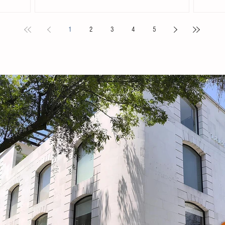
. Acompañada
Chiapas en el Primer Festival Nacional Vive el Folclor,
familias 
ita
celebrado en la localidad de San Andrés Cholula,
la presid
1
2
3
4
5
s locales y
Puebla. La compañía de danza, integrada por personas
Tovilla, 
nicipal
de distintas edades y profesiones, financió su traslado
fortalece
e tiene como
y participación con recursos propios, logrando
creación 
ia, la
posicionarse como la única comitiva chiapaneca en un
ingresos 
encuentro que reunió a m
huevo y 