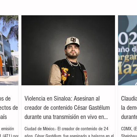
os de
Violencia en Sinaloa: Asesinan al
Claudi
ectos de
creador de contenido César Gastélum
la dem
país
durante una transmisión en vivo en
durante
Culiacán
 emisión
Ciudad de México.- El creador de contenido de 24
CDMX, (EF
 1 (AT1) por
años, César Gastélum, fue asesinado a balazos en el
Sheinbaum