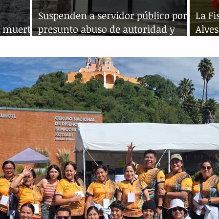
Suspenden a servidor público por
La Fi
a muerte
presunto abuso de autoridad y
Alves
abuso sexual
de A