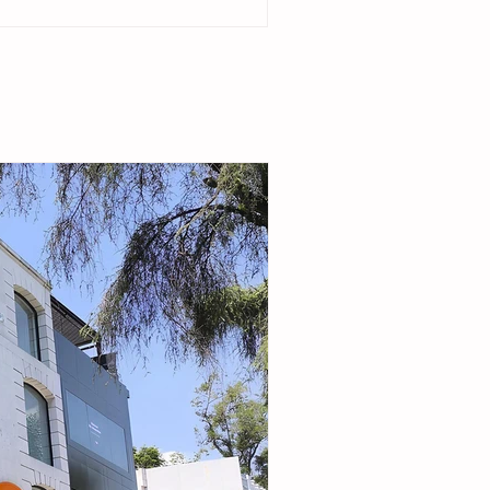
del ejido Cristóbal Obregón. Acompañada por
enta del DIF Municipal, Margarita Sarmiento
la alcaldesa destacó que el esquema busca
r la seguridad alimentaria e incentivar la
de pequeñas granjas familiares que generen
complementarios a través de la producción de
carne