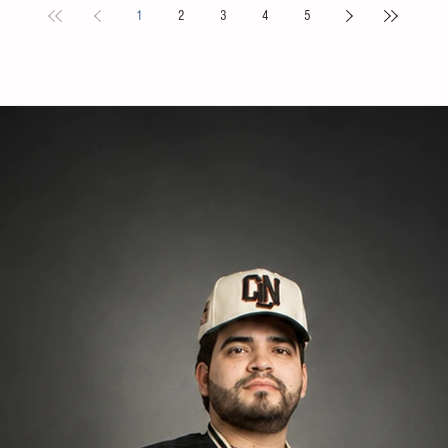
1
2
3
4
5
s locales y
Puebla. La compañía de danza, integrada por personas
Tovilla, 
nicipal
de distintas edades y profesiones, financió su traslado
fortalece
e tiene como
y participación con recursos propios, logrando
creación 
ia, la
posicionarse como la única comitiva chiapaneca en un
ingresos 
encuentro que reunió a m
huevo y 