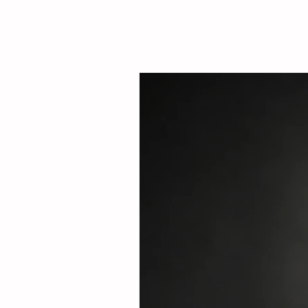
Sarmiento Tovilla, así como por autoridade
familias de la comunidad, la presidenta mu
entregó este espacio público renovado qu
objetivo fortalecer la integración comunitar
recreaci