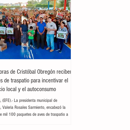
oras de Cristóbal Obregón reciben
 de traspatio para incentivar el
io local y el autoconsumo
es, (EFE).- La presidenta municipal de
es, Valeria Rosales Sarmiento, encabezó la
e mil 100 paquetes de aves de traspatio a
del ejido Cristóbal Obregón. Acompañada por
enta del DIF Municipal, Margarita Sarmiento