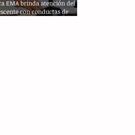
ca EMA brinda atención del
escente con conductas de
o suicida