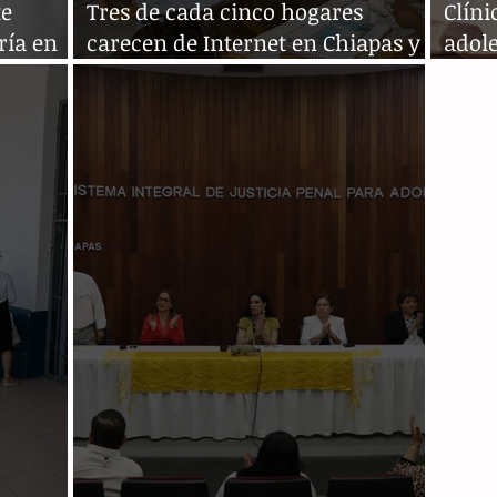
te
Tres de cada cinco hogares
Clíni
ría en
carecen de Internet en Chiapas y
adol
Oaxaca
riesg