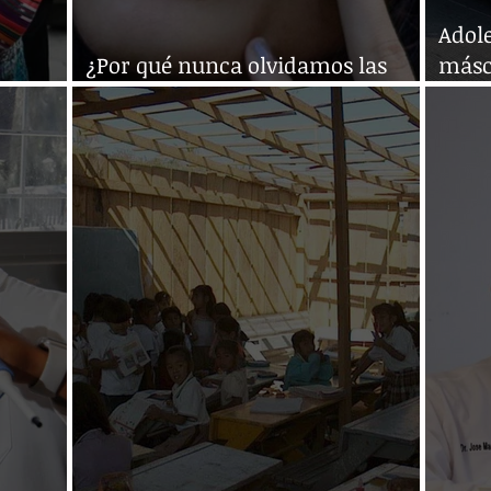
Adole
¿Por qué nunca olvidamos las
másc
escentes
canciones de la adolescencia?
exno