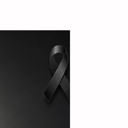
la alcaldesa destacó que el esquema busca
r la seguridad alimentaria e incentivar la
de pequeñas granjas familiares que generen
complementarios a través de la producción de
carne