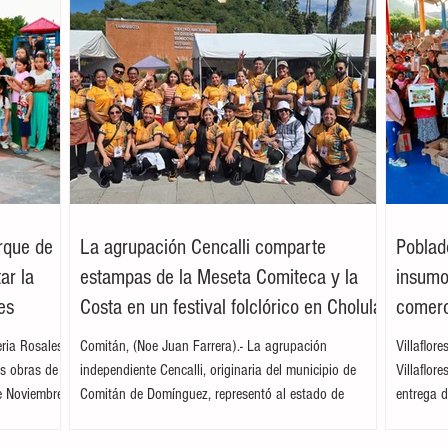
arque de
La agrupación Cencalli comparte
Poblad
ar la
estampas de la Meseta Comiteca y la
insumos
es
Costa en un festival folclórico en Cholula
comerc
leria Rosales
Comitán, (Noe Juan Farrera).- La agrupación
Villaflor
as obras de
independiente Cencalli, originaria del municipio de
Villaflor
e Noviembre,
Comitán de Domínguez, representó al estado de
entrega d
. Acompañada
Chiapas en el Primer Festival Nacional Vive el Folclor,
familias 
ita
celebrado en la localidad de San Andrés Cholula,
la presid