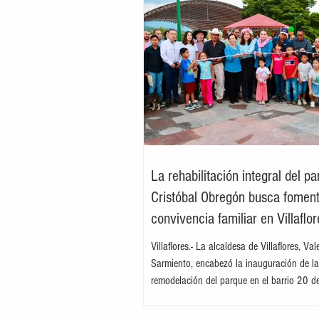
La rehabilitación integral del p
Cristóbal Obregón busca foment
convivencia familiar en Villaflor
Villaflores.- La alcaldesa de Villaflores, Va
Sarmiento, encabezó la inauguración de l
remodelación del parque en el barrio 20 d
ubicado en la colonia Cristóbal Obregón
por la presidenta del DIF Municipal, Margar