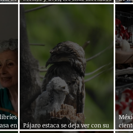
por temporada invernal
agríc
libríes
Méxi
casa en
Pájaro estaca se deja ver con su
cient