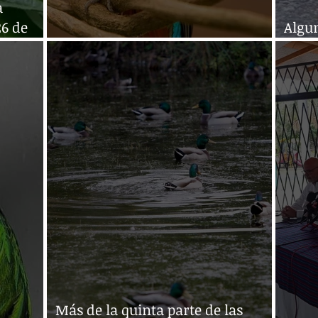
a
26 de
Algu
Chiapas, tierra de quetzales
evita
Más de la quinta parte de las