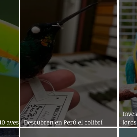
cría
fue p
Inves
10 aves
Descubren en Perú el colibrí
loros
garganta dorada
que 