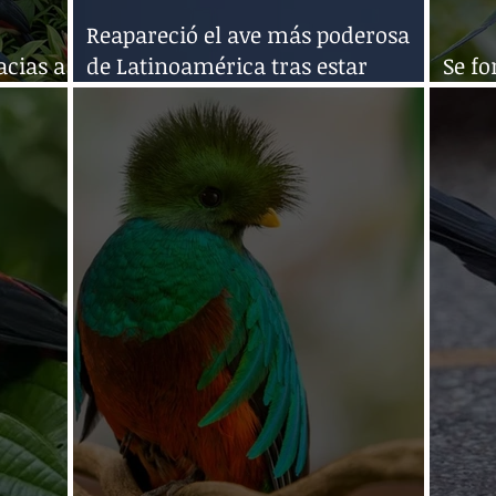
Reapareció el ave más poderosa
acias a
de Latinoamérica tras estar
Se fo
décadas extintas
prote