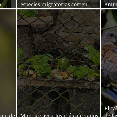
n
especies migratorias corren
Anunc
peligro de extinción: ONU
Chiap
El ca
men de
Monos y aves, los más afectados
de la