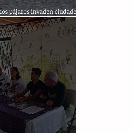
nos pájaros invaden ciudades
ndo riesgos