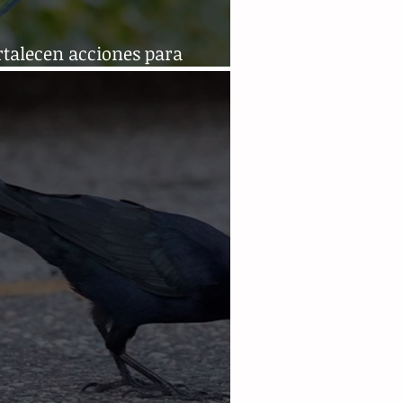
rtalecen acciones para
ger al quetzal en Chiapas