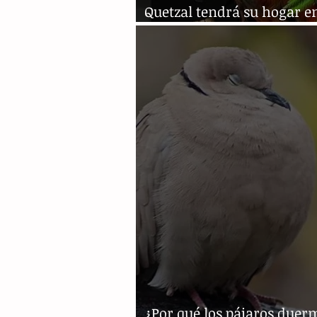
Quetzal tendrá su hogar e
Chiapas
¿Por qué los pájaros duer