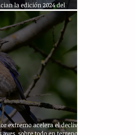
ian la edición 2024 del
as Birding Photo Festival
lor extremo acelera el declive
s aves, sobre todo en terrenos