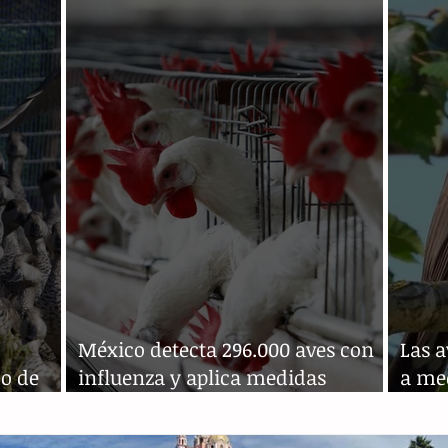
México detecta 296.000 aves con
Las 
o de
influenza y aplica medidas
a med
contraepidémicas
calie