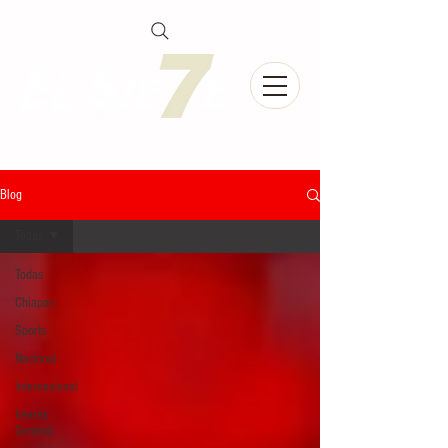
Blog
Todas
Todas
Chiapas
Sports
Nacional
Internacional
Interés
General