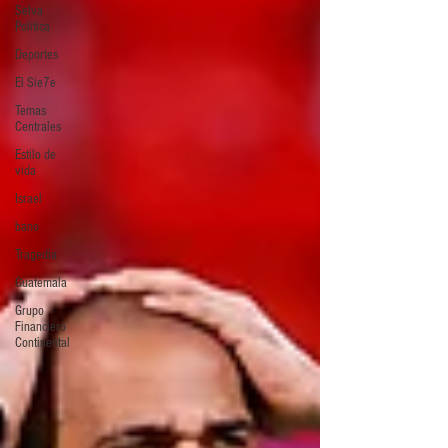
Selva
Política
Deportes
El Sie7e
Temas
Centrales
Estilo de
vida
Israel
bano
Tragedia
Guatemala
Grupo
Financiero
Continental