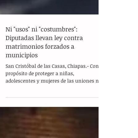
Ni "usos" ni "costumbres":
Diputadas llevan ley contra
matrimonios forzados a
municipios
San Cristóbal de las Casas, Chiapas.- Con el
propósito de proteger a niñas,
adolescentes y mujeres de las uniones no
deseadas , la diputada Alejandra Gómez
Mendoza y la diputada Rosa Linda López
Sánchez encabezaron un foro clave en la
Escuela Normal “Lic. Manuel Larráinzar”.