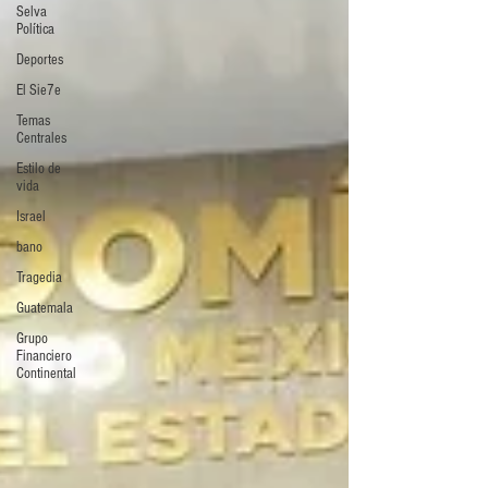
Selva
Política
Deportes
El Sie7e
Temas
Centrales
Estilo de
vida
Israel
bano
Tragedia
Guatemala
Grupo
Financiero
Continental