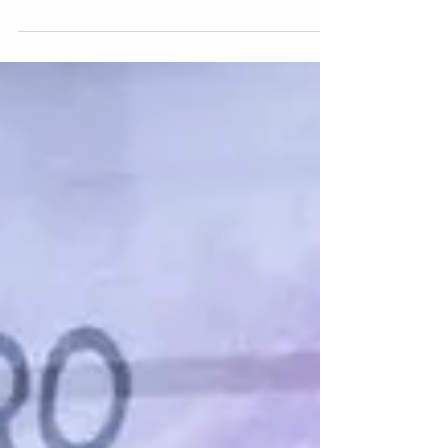
Legislatura , los diputados locales
comenzaron el proceso para revisar una
propuesta que busca cambiar la Ley de
Mecanismos Alternativos de Solución de
Controversias . Esta iniciativa, enviada por
el Poder Judicial del Estado, tiene como
objetivo principal mejorar la mediación
comunitaria , permitiendo que los
problemas entre ciudadanos se resuelvan
de forma más sencilla y pacífica sin tener
que llega