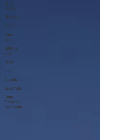
Selva
Política
Deportes
El Sie7e
Temas
Centrales
Estilo de
vida
Israel
bano
Tragedia
Guatemala
Grupo
Financiero
Continental