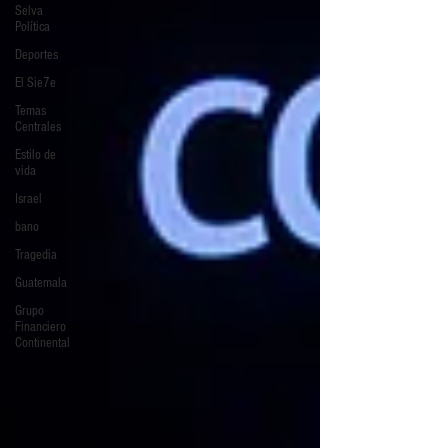
Selva
Política
Deportes
El Sie7e
Temas
Centrales
Estilo de
vida
Israel
bano
Tragedia
Guatemala
Grupo
Financiero
Continental