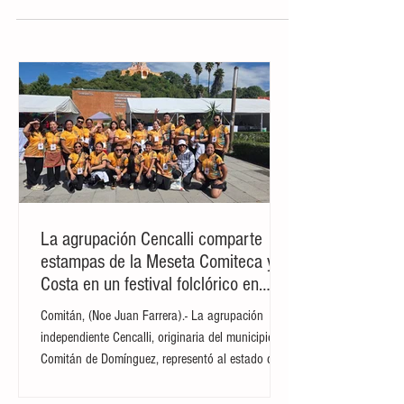
celebrada este martes en el Pueblo
Español de Palma, determinó que el futuro
de la industria del turismo depende de un
equilibrio estratégico entre la inteligencia
artificial (IA) y el talento humano.
Durante el encuentro, los especialistas
coincidieron en que las empresas del
sector deben aplicar estas herramientas
tecnológicas sin perder la sensibilidad de
sus profesionales, garantizando así una
oferta s
La agrupación Cencalli comparte
estampas de la Meseta Comiteca y la
Costa en un festival folclórico en
Cholula
Comitán, (Noe Juan Farrera).- La agrupación
independiente Cencalli, originaria del municipio de
Comitán de Domínguez, representó al estado de