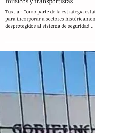
IMSS prepara afiliación masiva de
músicos y transportistas
Tuxtla.- Como parte de la estrategia estatal
para incorporar a sectores históricamente
desprotegidos al sistema de seguridad
social formal, el titular del Instituto
Mexicano del Seguro Social (IMSS) en
Chiapas, Hermilo Domínguez Zárate, y el
secretario de Economía y del Trabajo, Luis
Pedrero González, realizaron un recorrido
por el Hospital General Regional de
Especialidades “XIV de Septiembre” para
supervisar la capacidad de atención que se
ofrecerá a los nuevos afiliados. D