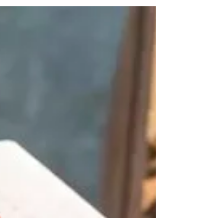
empleos formales en los primeros
ocho meses de 2025
Ciudad de México.- La economía mexicana
creó 216.538 empleos formales en los
primeros ocho meses de 2025, y mantiene
su tendencia al alza...