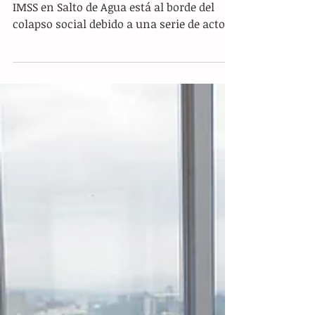
directora del IMSS en Salto de
Agua
Tuxtla.- El Hospital Básico Comunitario del
IMSS en Salto de Agua está al borde del
colapso social debido a una serie de actos
de discriminación, abusos de poder y la
presunta privación de la libertad de un
taxista, hechos atribuidos a la directora
del nosocomio, Susana Ivette Morales
Magdaleno, y al enfermero Jesús Méndez
Martínez. De acuerdo con testimonios
recabados entre la población, el centro de
salud ha dejado de funcionar como un
espacio de atención médica para conve