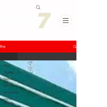
Blog
Todas
Todas
Chiapas
Sports
Nacional
Internacional
Interés
General