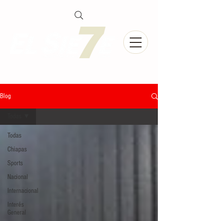
Blog
Todas
Todas
Chiapas
Sports
Nacional
Internacional
Interés
General