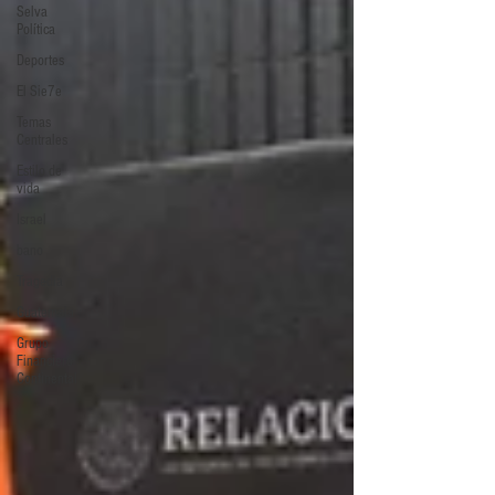
Selva
Política
Deportes
El Sie7e
Temas
Centrales
Estilo de
vida
Israel
bano
Tragedia
Guatemala
Grupo
Financiero
Continental