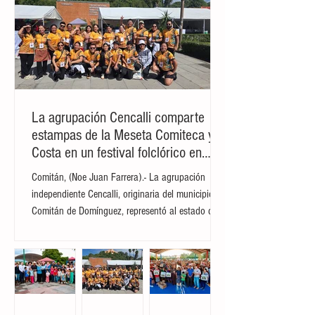
La agrupación Cencalli comparte
estampas de la Meseta Comiteca y la
Costa en un festival folclórico en
Cholula
Comitán, (Noe Juan Farrera).- La agrupación
independiente Cencalli, originaria del municipio de
Comitán de Domínguez, representó al estado de
Chiapas en el Primer Festival Nacional Vive el
Folclor, celebrado en la localidad de San Andrés
Cholula, Puebla. La compañía de danza,
integrada por personas de distintas edades y