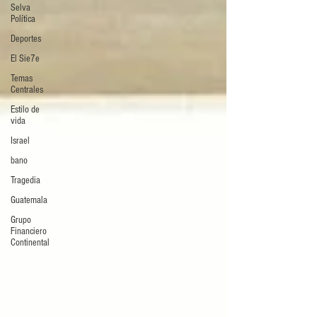
Selva
Política
Deportes
El Sie7e
Temas
Centrales
Estilo de
vida
Israel
bano
Tragedia
Guatemala
Grupo
Financiero
Continental