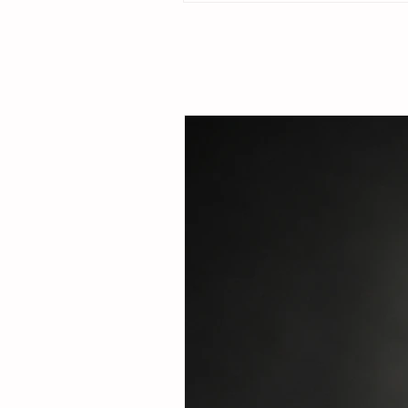
la presidenta del DIF Municipal, Margarita
Tovilla, la alcaldesa destacó que el esqu
fortalecer la seguridad alimentaria e incent
creación de pequeñas granjas familiares q
ingresos complementarios a través de la p
huevo y carne