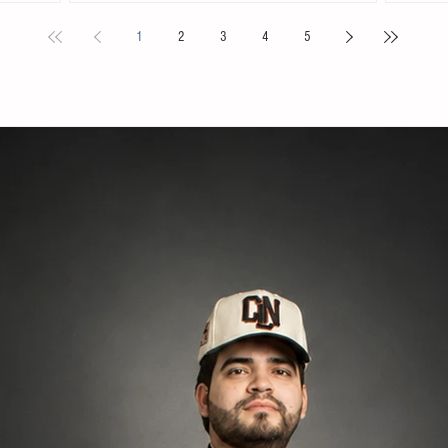
 Sarmiento
fuego al interior del inmueble tras ser notificados sobre
de Nebaj,
1
2
3
4
5
ema busca
su posible deportación. De acuerdo con los primeros
ocurrió l
ivar la
reportes, los extranjeros prendieron fuego a las
una orde
ue generen
colchonetas del recinto tras haber sido trasladados
Chel, un
roducción de
desde el centro del país al no acreditar su estancia
procedimi
legal en territorio nacional
adulta m