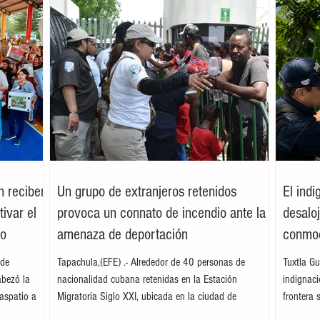
n reciben
Un grupo de extranjeros retenidos
El ind
ivar el
provoca un connato de incendio ante la
desalo
mo
amenaza de deportación
conmoc
 de
Tapachula,(EFE) .- Alrededor de 40 personas de
Tuxtla Gu
abezó la
nacionalidad cubana retenidas en la Estación
indignac
aspatio a
Migratoria Siglo XXI, ubicada en la ciudad de
frontera 
mpañada por
Tapachula, protagonizaron un motín e iniciaron un
de la res