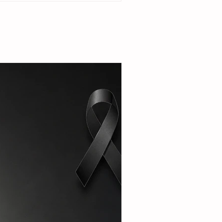
 Quiché, Guatemala. La reacción comunitaria
uego de que la funcionaria judicial emitiera
n de desalojo en contra de Juanita Santiago
a mujer de 72 años de edad, en un
ento legal promovido por el propio hijo de la
ayor qu