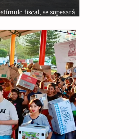
stímulo fiscal, se sopesará
s en la frontera sur