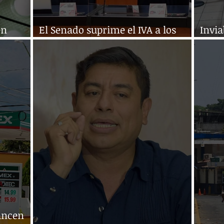
en
El Senado suprime el IVA a los
Invia
productos de higiene femenina
front
cancen