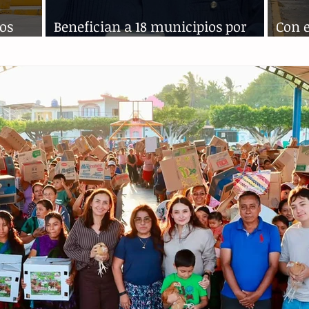
los
Benefician a 18 municipios por
Con e
Miscelánea Fiscal 2021
crisi