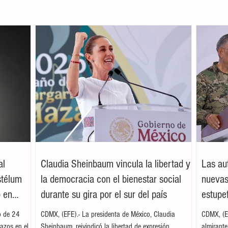
al
Claudia Sheinbaum vincula la libertad y
Las au
stélum
la democracia con el bienestar social
nuevas
o en
durante su gira por el sur del país
estupe
o de 24
CDMX, (EFE).- La presidenta de México, Claudia
CDMX, (EF
azos en el
Sheinbaum, reivindicó la libertad de expresión,
almirant