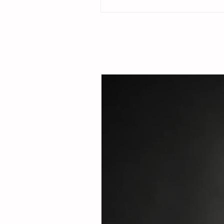
ubicado en la colonia Cristóbal Obregón
por la presidenta del DIF Municipal, Margar
Sarmiento Tovilla, así como por autoridade
familias de la comunidad, la presidenta mu
entregó este espacio público renovado qu
objetivo fortalecer la integración comunitar
recreaci