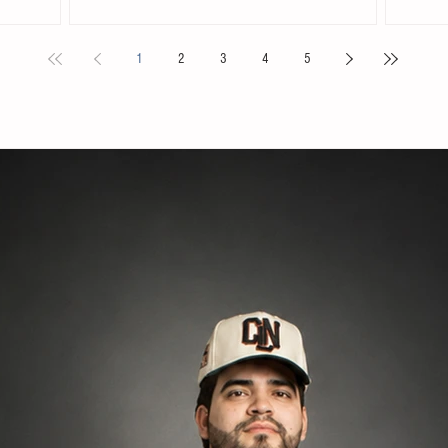
. Acompañada
Chiapas en el Primer Festival Nacional Vive el Folclor,
familias 
ita
celebrado en la localidad de San Andrés Cholula,
la presid
1
2
3
4
5
s locales y
Puebla. La compañía de danza, integrada por personas
Tovilla, 
nicipal
de distintas edades y profesiones, financió su traslado
fortalece
e tiene como
y participación con recursos propios, logrando
creación 
ia, la
posicionarse como la única comitiva chiapaneca en un
ingresos 
encuentro que reunió a m
huevo y 