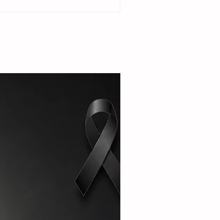
del ejido Cristóbal Obregón. Acompañada por
enta del DIF Municipal, Margarita Sarmiento
la alcaldesa destacó que el esquema busca
r la seguridad alimentaria e incentivar la
de pequeñas granjas familiares que generen
complementarios a través de la producción de
carne