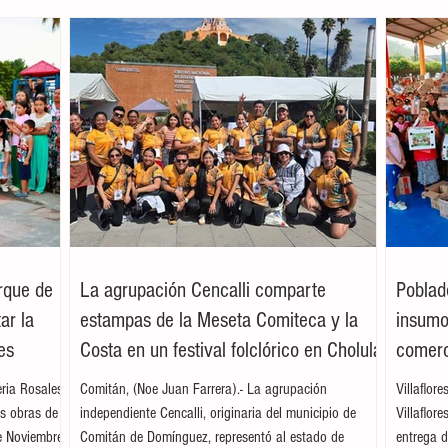
arque de
La agrupación Cencalli comparte
Poblad
ar la
estampas de la Meseta Comiteca y la
insumos
es
Costa en un festival folclórico en Cholula
comerc
leria Rosales
Comitán, (Noe Juan Farrera).- La agrupación
Villaflor
as obras de
independiente Cencalli, originaria del municipio de
Villaflor
e Noviembre,
Comitán de Domínguez, representó al estado de
entrega d