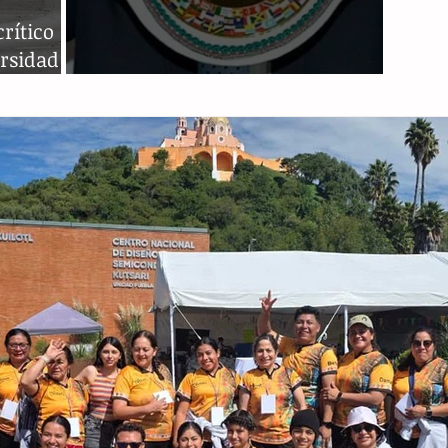
rítico
ersidad
Presntan cinturón en disputa