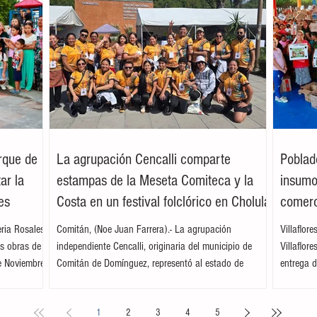
arque de
La agrupación Cencalli comparte
Poblad
ar la
estampas de la Meseta Comiteca y la
insumos
es
Costa en un festival folclórico en Cholula
comerc
leria Rosales
Comitán, (Noe Juan Farrera).- La agrupación
Villaflor
as obras de
independiente Cencalli, originaria del municipio de
Villaflor
e Noviembre,
Comitán de Domínguez, representó al estado de
entrega d
. Acompañada
Chiapas en el Primer Festival Nacional Vive el Folclor,
familias 
ita
celebrado en la localidad de San Andrés Cholula,
la presid
1
2
3
4
5
s locales y
Puebla. La compañía de danza, integrada por personas
Tovilla, 