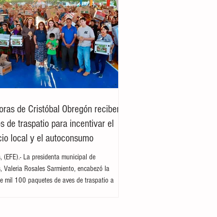
oras de Cristóbal Obregón reciben
 de traspatio para incentivar el
io local y el autoconsumo
es, (EFE).- La presidenta municipal de
es, Valeria Rosales Sarmiento, encabezó la
e mil 100 paquetes de aves de traspatio a
del ejido Cristóbal Obregón. Acompañada por
enta del DIF Municipal, Margarita Sarmiento
la alcaldesa destacó que el esquema busca