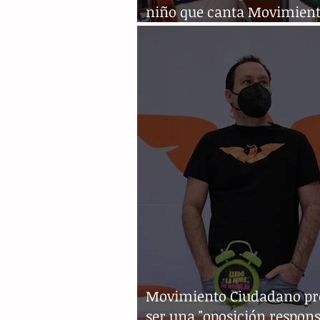
niño que canta Movimien
Naranja
Movimiento Ciudadano p
ser una "oposición respons