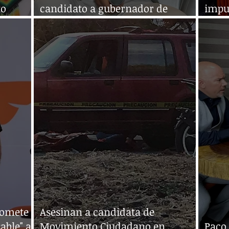
to
candidato a gubernador de
impu
Quintana Roo
han 
romete
Asesinan a candidata de
able" a
Movimiento Ciudadano en
Paco 