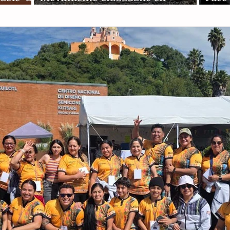
Guanajuato
la se