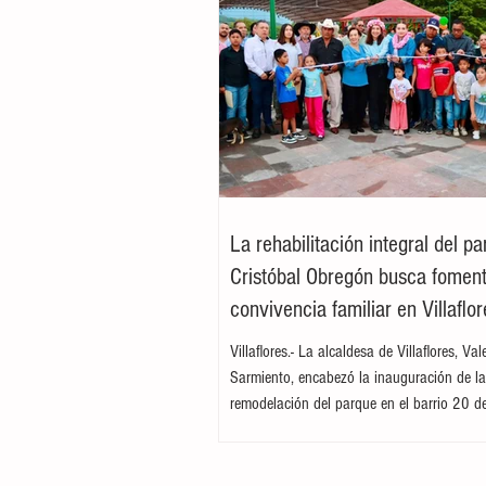
La rehabilitación integral del p
Cristóbal Obregón busca foment
convivencia familiar en Villaflor
Villaflores.- La alcaldesa de Villaflores, Va
Sarmiento, encabezó la inauguración de l
remodelación del parque en el barrio 20 d
ubicado en la colonia Cristóbal Obregón
por la presidenta del DIF Municipal, Margar
Sarmiento Tovilla, así como por autoridade