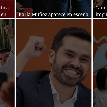
tica
Cand
 en
Karla Muñoz aparece en escena;
impue
lanza propuestas
en M