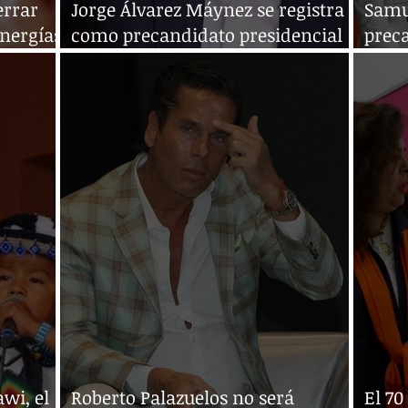
errar
Jorge Álvarez Máynez se registra
Samu
energías
como precandidato presidencial
preca
de Movimiento Ciudadano
Méxi
wi, el
Roberto Palazuelos no será
El 70