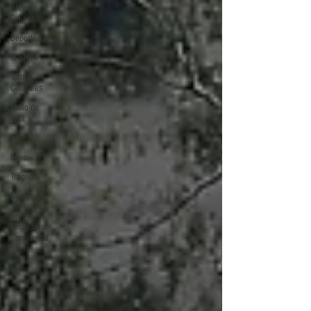
Selva
Política
Deportes
El Sie7e
Temas
Centrales
Estilo de
vida
Israel
bano
Tragedia
Guatemala
Grupo
Financiero
Continental