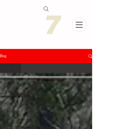
Blog
Todas
Todas
Chiapas
Sports
Nacional
Internacional
Interés
General