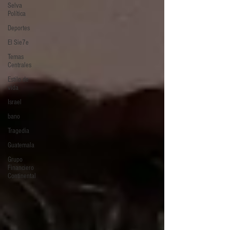
Selva
Política
Deportes
El Sie7e
Temas
Centrales
Estilo de
vida
Israel
bano
Tragedia
Guatemala
Grupo
Financiero
Continental