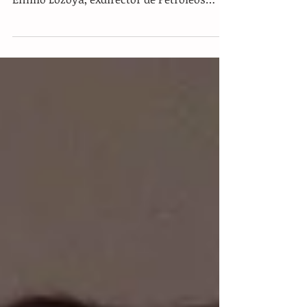
otorgó este martes libertad procesal a
Emilio Lozoya, exdirector de Petróleos
Mexicanos (Pemex) y...