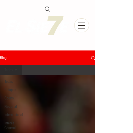
Blog
Todas
Todas
Chiapas
Sports
Nacional
Internacional
Interés
General