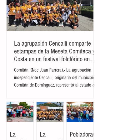
La agrupación Cencalli comparte
estampas de la Meseta Comiteca y la
Costa en un festival folclórico en
Cholula
Comitán, (Noe Juan Farrera).- La agrupación
independiente Cencalli, originaria del municipio de
Comitán de Domínguez, representó al estado de
Chiapas en el Primer Festival Nacional Vive el
Folclor, celebrado en la localidad de San Andrés
Cholula, Puebla. La compañía de danza,
integrada por personas de distintas edades y
profesiones, financió su traslado y participación