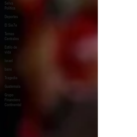
Selva
Política
Deportes
El Sie7e
Temas
Centrales
Estilo de
vida
Israel
bano
Tragedia
Guatemala
Grupo
Financiero
Continental