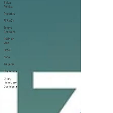
Selva
Política
Deportes
El Sie7e
Temas
Centrales
Estilo de
vida
Israel
bano
Tragedia
Guatemala
Grupo
Financiero
Continental