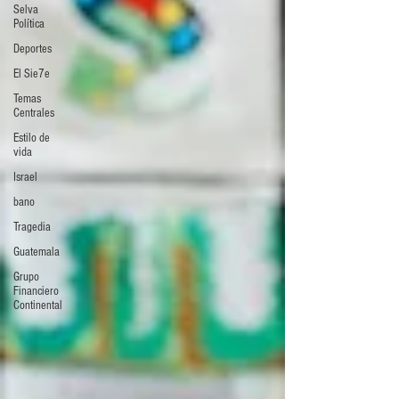
Selva
Política
Deportes
El Sie7e
Temas
Centrales
Estilo de
vida
Israel
bano
Tragedia
Guatemala
Grupo
Financiero
Continental