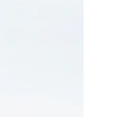
elaboradas por 200 artesanos de las 32
entidades federativas del país. En el acto
de entrega de la consigna que acredita este
récord mundial, la secretaria de Turismo
del Gobierno mexicano, Josefina
Rodríguez, celebró el reconocimiento a
estas "obras de arte", así como a su técn