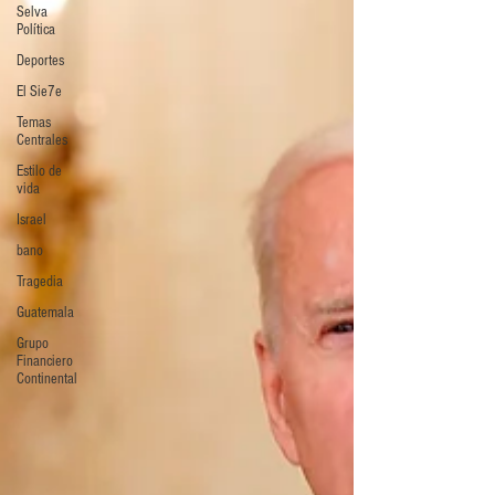
Selva
Política
Deportes
El Sie7e
Temas
Centrales
Estilo de
vida
Israel
bano
Tragedia
Guatemala
Grupo
Financiero
Continental