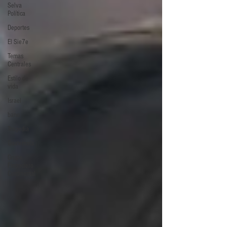
Selva
Política
Deportes
El Sie7e
Temas
Centrales
Estilo de
vida
Israel
bano
Tragedia
Guatemala
Grupo
Financiero
Continental