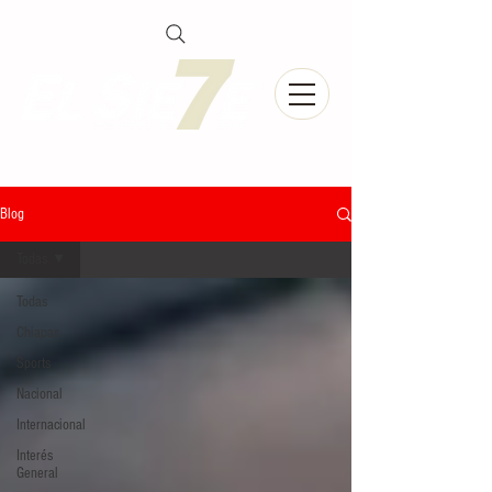
Blog
Todas
Todas
Chiapas
Sports
Nacional
Internacional
Interés
General