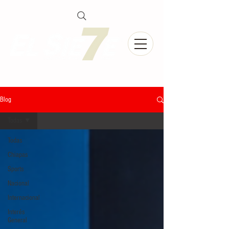
Blog
Todas
Todas
Chiapas
Sports
Nacional
Internacional
Interés
General