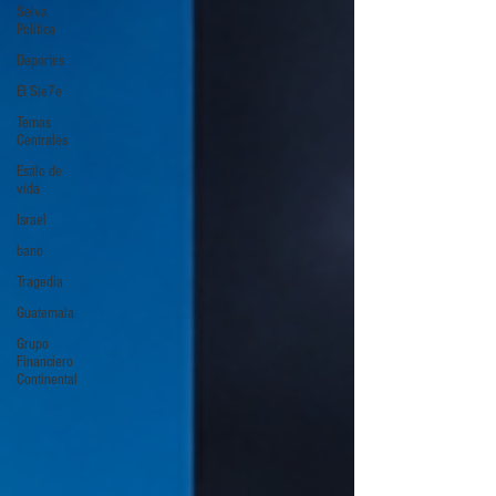
Selva
Política
Deportes
El Sie7e
Temas
Centrales
Estilo de
vida
Israel
bano
Tragedia
Guatemala
Grupo
Financiero
Continental