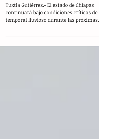
Protección Civil de Chiapas bajo
vigilancia permanente ante
posibles deslaves
Tuxtla Gutiérrez.- El estado de Chiapas
continuará bajo condiciones críticas de
temporal lluvioso durante las próximas
horas, debido a la interacción de canales
de baja presión con el ingreso constante
de humedad proveniente del Océano
Pacífico. El Servicio Meteorológico
Nacional (SMN) informó que este
escenario atmosférico mantendrá el
potencial de precipitaciones significativas
en gran parte del territorio chiapaneco,
por lo que se ha instado a las delegaciones
regionales a