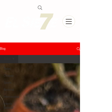
Blog
Todas
Todas
Chiapas
Sports
Nacional
Internacional
Interés
General