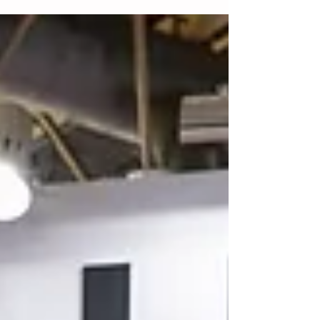
del huipil tradicional como un referente
de identidad cultural y prestigio político.
Su trabajo, que destaca por su profundidad
simbólica y técnica depurada, ha
alcanzado tal relevancia que figuras de la
vida pública, como el gobernador Eduardo
Ramírez, han portado camisas elaboradas
por sus manos. Este reconocimiento pone
de manifiesto la vigencia de una trad