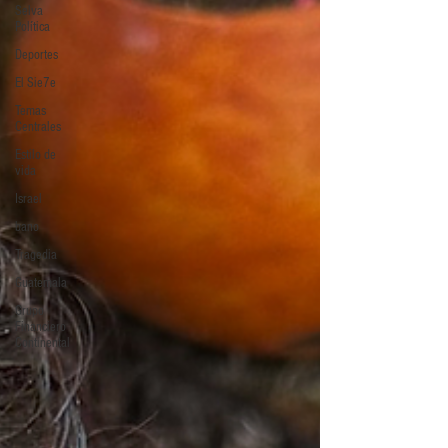
Selva
Política
Deportes
El Sie7e
Temas
Centrales
Estilo de
vida
Israel
bano
Tragedia
Guatemala
Grupo
Financiero
Continental