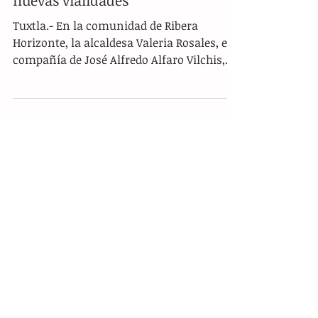
En Rivera el Horizonte se entregan
nuevas vialidades
Tuxtla.- En la comunidad de Ribera
Horizonte, la alcaldesa Valeria Rosales, en
compañía de José Alfredo Alfaro Vilchis,
presidente del COPLADEM, y del agente
municipal Rodulfo Gómez Domínguez,
realizó la entrega oficial de dos calles
pavimentadas. Las obras constan de 180
metros lineales de concreto hidráulico,
con un ancho de 5.30 metros, además de
360 metros de guarniciones y pasos
peatonales debidamente señalizados,
mejorando de manera significativa la
infraestructura vial