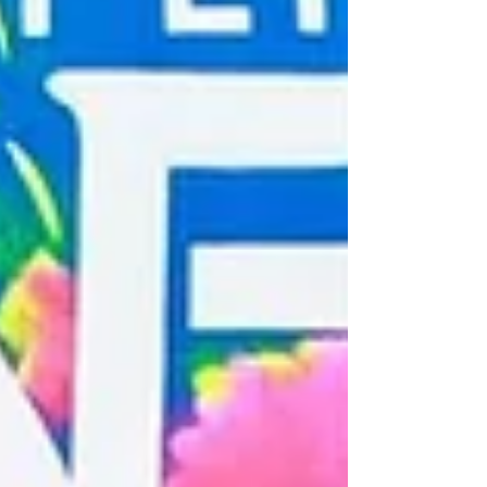
Sarmiento, y el reconocido artista José
Manuel Figueroa, evento que reunió a
cerca de 500 cabalgantes provenientes de
distintos municipios de la región
Frailesca. El recorrido congregó a familias,
charros y aficionados a las tradiciones
ecuestres, quienes acompañaron el
trayecto