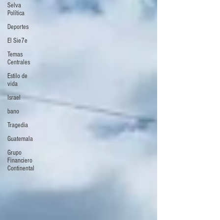
Selva
Política
Deportes
El Sie7e
Temas
Centrales
Estilo de
vida
Israel
bano
Tragedia
Guatemala
Grupo
Financiero
Continental