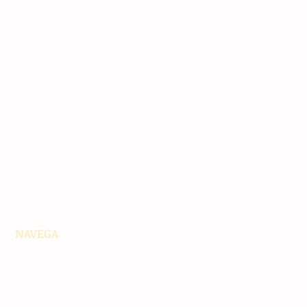
NAVEGA
Principales
Chiapas
Nacionales
Internacionales