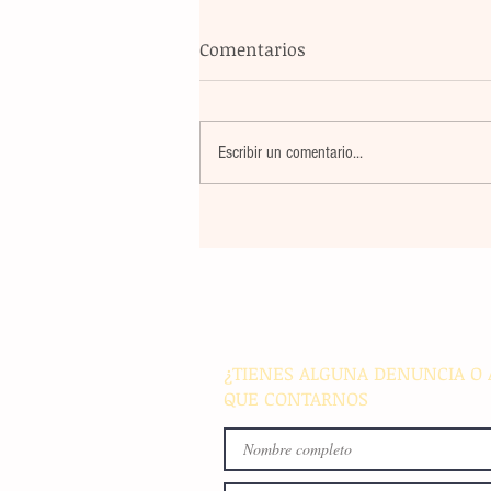
Comentarios
Escribir un comentario...
Un nuevo movimiento telúr
alarma a la población del
archipiélago sin registrar
víctimas ni daños materiale
¿TIENES ALGUNA DENUNCIA O 
QUE CONTARNOS