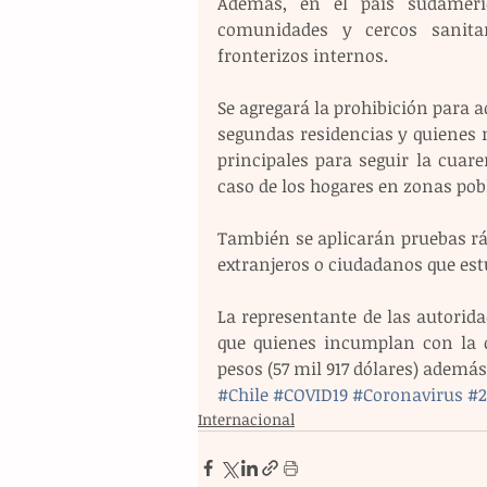
Además, en el país sudameric
comunidades y cercos sanitar
fronterizos internos.
Se agregará la prohibición para a
segundas residencias y quienes m
principales para seguir la cuare
caso de los hogares en zonas pob
También se aplicarán pruebas rá
extranjeros o ciudadanos que estu
La representante de las autorida
que quienes incumplan con la 
pesos (57 mil 917 dólares) además
#Chile
#COVID19
#Coronavirus
#2
Internacional