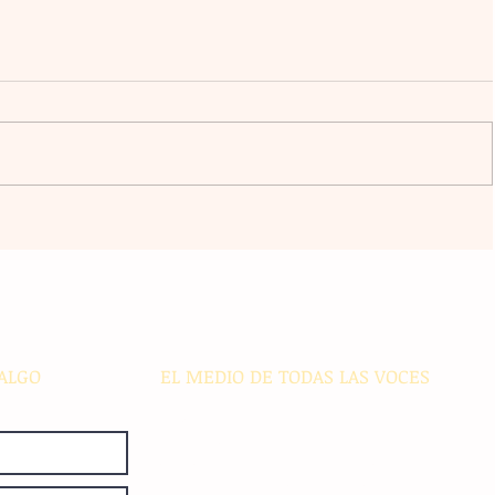
ico
Transformación digital: La banca
regional enfrenta desafíos de
ciberseguridad e inclusión en
s
comunidades alejadas
ALGO
EL MEDIO DE TODAS LAS VOCES
El Sie7e de Chiapas es editado
diariamente en instalaciones propias.
Número de Certificado de Reserva
otorgado por el Instituto Nacional de