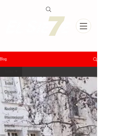
Blog
Todas
Todas
Chiapas
Sports
Nacional
Internacional
Interés
General