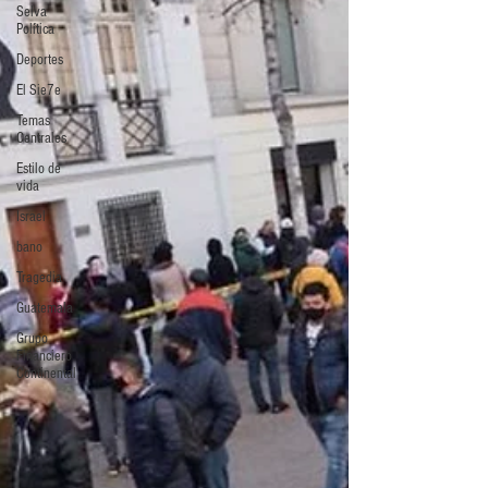
Selva
Política
Deportes
El Sie7e
Temas
Centrales
Estilo de
vida
Israel
bano
Tragedia
Guatemala
Grupo
Financiero
Continental