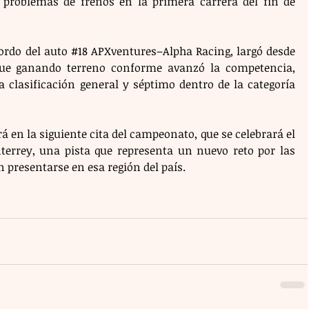
r problemas de frenos en la primera carrera del fin de 
ordo del auto 
#18
 APXventures–Alpha Racing, largó desde 
fue ganando terreno conforme avanzó la competencia, 
 clasificación general y séptimo dentro de la categoría 
á en la siguiente cita del campeonato, que se celebrará el 
errey, una pista que representa un nuevo reto por las 
 presentarse en esa región del país.