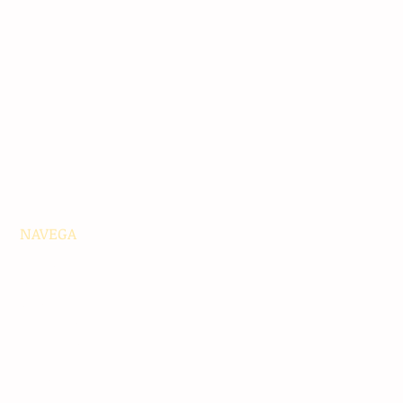
NAVEGA
Principales
Chiapas
Nacionales
Internacionales
Interés General
Editorial
Podcasts
Video