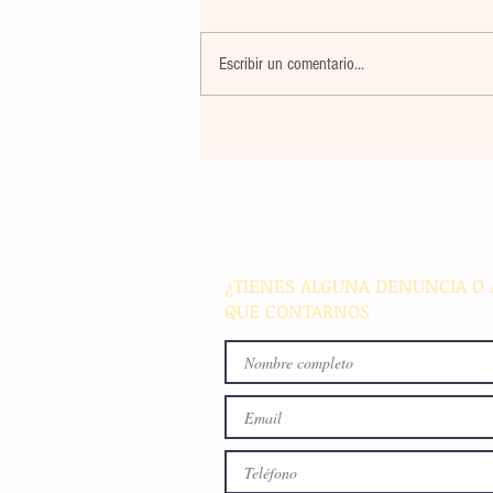
Escribir un comentario...
El atletismo mexicano sum
nuevas preseas en Santo D
para afianzar el primer luga
medallero
¿TIENES ALGUNA DENUNCIA O 
QUE CONTARNOS