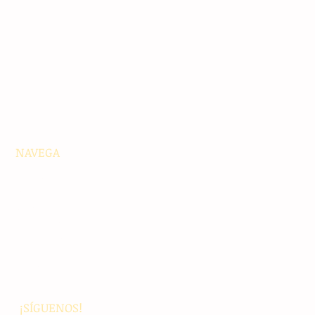
NAVEGA
Principales
Chiapas
Nacionales
Internacionales
Interés General
Editorial
Podcasts
Video
¡SÍGUENOS!