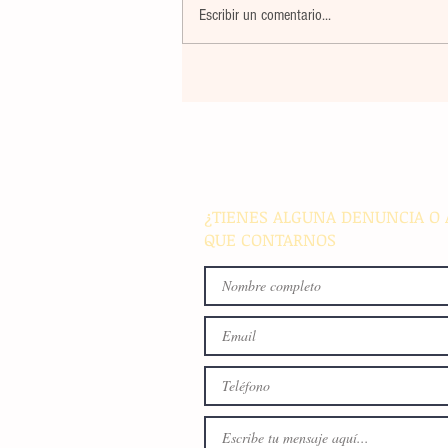
Escribir un comentario...
La rehabilitación integral de
parque de Cristóbal Obregón
busca fomentar la conviven
familiar en Villaflores
¿TIENES ALGUNA DENUNCIA O 
QUE CONTARNOS