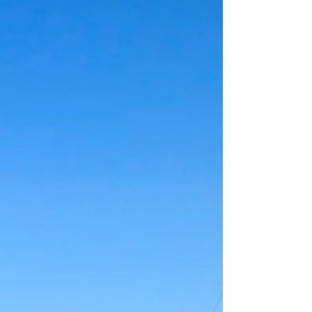
mayor seguridad y la localización de
Fernando Galindo, un transportista de 69
años que lleva desaparecido desde el
pasado jueves 30 de octubre. Los
conductores piden a la Fiscalía del Estado
de México que tome medidas inmediatas
para identificar con vida al h