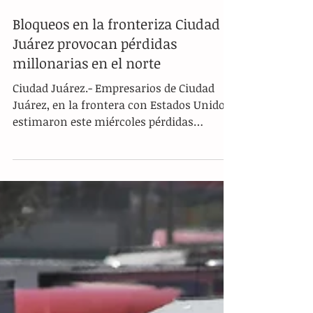
Bloqueos en la fronteriza Ciudad
Juárez provocan pérdidas
millonarias en el norte
Ciudad Juárez.- Empresarios de Ciudad
Juárez, en la frontera con Estados Unidos,
estimaron este miércoles pérdidas
millonarias para la región, ante los
bloqueos instalados desde hace tres días
por agricultores y transportistas en el
estado mexicano de Chihuahua, al tiempo
que ciudadanos han reportado desabasto
de combustible, lo que ha generado temor
tras el cierre del cruce internacional de
carga. Algunas gasolineras en Ciudad
Juárez ya reportan falta de diésel y