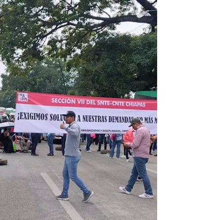
carreteras del país para exigir al Gobierno
de la presidenta, Claudia Sheinbaum, que
garantice un precio mínimo de 7.200 pesos
(391,39 dólares) por tonelada de maíz, uno
de los cultivos clave en la alimentación de
la población. Convocados por el
Movimiento Agrícola Campesino (MAC) y
la Unión Nacional de Trabajadores
Agrícolas (UNTA), los