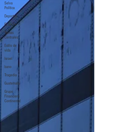
Selva
Política
Deportes
El Sie7e
Temas
Centrales
Estilo de
vida
Israel
bano
Tragedia
Guatemala
Grupo
Financiero
Continental