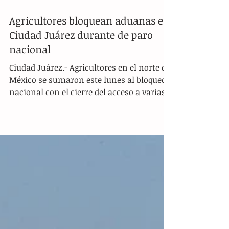
Agricultores bloquean aduanas en
Ciudad Juárez durante de paro
nacional
Ciudad Juárez.- Agricultores en el norte de
México se sumaron este lunes al bloqueo
nacional con el cierre del acceso a varias
aduanas fronterizas con Estados Unidos,
en protesta contra los altos costos de
producción, la falta de apoyos energéticos
y el riesgo que representa la nueva Ley de
Aguas Nacionales. Así lo hicieron en el
Puente Internacional Córdova–Américas,
conocido como Puente Libre, uno de los