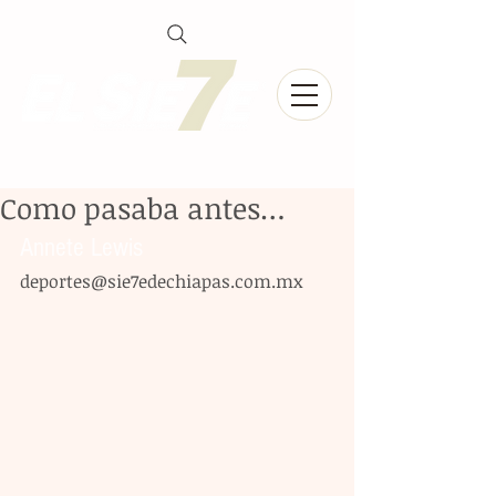
Como pasaba antes…
Annete Lewis
deportes@sie7edechiapas.com.mx