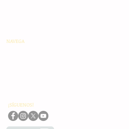
NAVEGA
Principales
Chiapas
Nacionales
Internacionales
Interés General
Editorial
Podcasts
Video
¡SÍGUENOS!