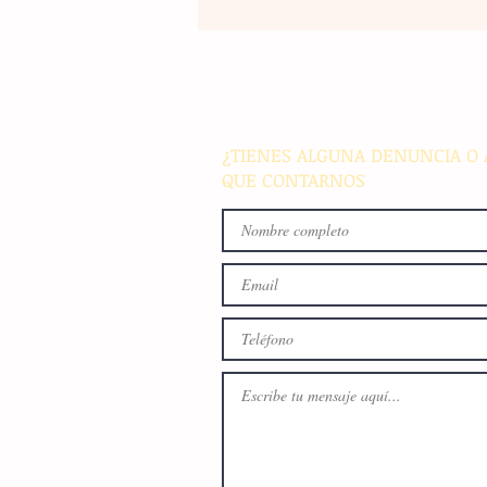
Un nuevo movimiento telúr
alarma a la población del
archipiélago sin registrar
víctimas ni daños materiale
¿TIENES ALGUNA DENUNCIA O 
QUE CONTARNOS