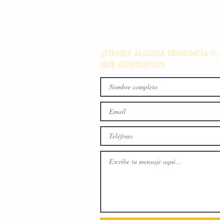
parque de Cristóbal Obregón
busca fomentar la conviven
familiar en Villaflores
¿TIENES ALGUNA DENUNCIA O 
QUE CONTARNOS