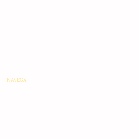
NAVEGA
Principales
Chiapas
Nacionales
Internacionales
Interés General
Editorial
Podcasts
Video