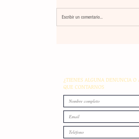
Escribir un comentario...
El atletismo mexicano sum
nuevas preseas en Santo D
para afianzar el primer luga
medallero
¿TIENES ALGUNA DENUNCIA O 
QUE CONTARNOS