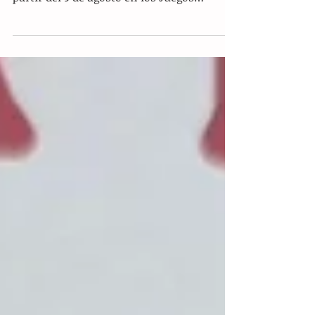
Delegación Mexicana que competirá a
partir del 9 de agosto en los Juegos
Panamericanos Junior 2025...