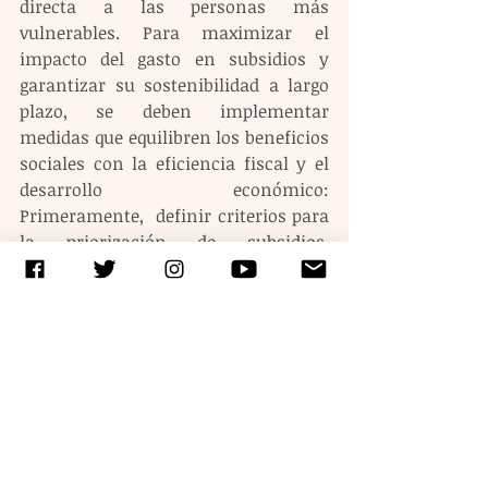
directa a las personas más 
vulnerables. Para maximizar el 
impacto del gasto en subsidios y 
garantizar su sostenibilidad a largo 
plazo, se deben implementar 
medidas que equilibren los beneficios 
sociales con la eficiencia fiscal y el 
desarrollo económico: 
Primeramente,  definir criterios para 
la priorización de subsidios. 
Fortalecer los mecanismos de 
evaluación y monitoreo. Impulsar la 
progresividad en los subsidios. 
Asegurar la sostenibilidad fiscal de 
los subsidios y complementar el 
gasto en subsidios con inversión en 
infraestructura y servicios públicos. 
Etiquetas:
editorial