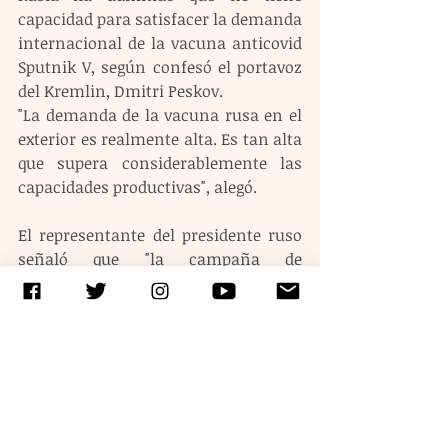
capacidad para satisfacer la demanda 
internacional de la vacuna anticovid 
Sputnik V, según confesó el portavoz 
del Kremlin, Dmitri Peskov.
"La demanda de la vacuna rusa en el 
exterior es realmente alta. Es tan alta 
que supera considerablemente las 
capacidades productivas", alegó.
El representante del presidente ruso 
señaló que "la campaña de 
vacunación nacional" es su "prioridad 
absoluta". "Han sido movilizadas 
todas las capacidades de producción, 
que en primera instancia trabajan 
para el mercado interno", apostilló, 
para agregar que Moscú ha propuesto 
a otros países producir la vacuna 